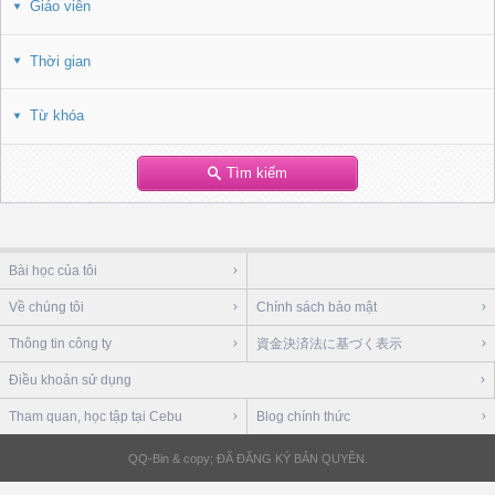
Giáo viên
Thời gian
Từ khóa
Tìm kiếm
Bài học của tôi
Về chúng tôi
Chính sách bảo mật
Thông tin công ty
資金決済法に基づく表示
Điều khoản sử dụng
Tham quan, học tập tại Cebu
Blog chính thức
QQ-Bin & copy; ĐÃ ĐĂNG KÝ BẢN QUYỀN.